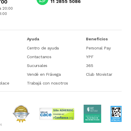
700
11 2855 5086
a 20:00
3:00
Ayuda
Beneficios
Centro de ayuda
Personal Pay
Contactanos
YPF
Sucursales
365
Vendé en Frávega
Club Movistar
place
Trabajá con nosotros
et