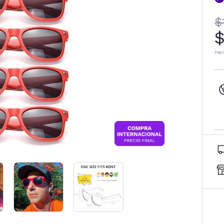
$
$
Prec