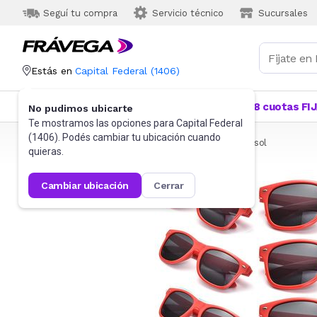
Seguí tu compra
Servicio técnico
Sucursales
Estás en
Capital Federal
(
1406
)
Categorías
Más Vendidos
Ofertas
18 cuotas FI
No pudimos ubicarte
Te mostramos las opciones para
Capital Federal
(
1406
). Podés cambiar tu ubicación cuando
Frávega
Indumentaria
Accesorios
Anteojos de sol
quieras.
cambiar ubicación
cerrar