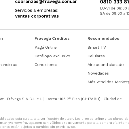
cobranzas@fravega.com.ar
0810 333 8
LU-VI de 08:00 
Servicios a empresas:
SA de 09:00 a 1
Ventas corporativas
om
Frávega Créditos
Recomendados
Pagá Online
Smart TV
Catálogo exclusivo
Celulares
nancieros
Condiciones
Aire acondicionado
Novedades
Más vendidos Market
com.
Frávega S.A.C.I. e I. | Larrea 1106 2° Piso (C1117ABH) | Ciudad de
blicados está sujeta a la verificación de stock. Los precios online y los planes de
m.ar y/o www.fravega.com son válidos exclusivamente para la compra vía intern
iones están sujetas a cambios sin previo aviso.