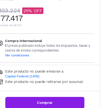
103.224
25
77.417
io s/imp. nac.
$77.417
Compra internacional
El precio publicado incluye todos los impuestos, tasas y
costos de envíos correspondientes
Ver condiciones
Este producto no puede enviarse a
Capital Federal (1406)
Este producto no puede retirarse por sucursal
Ingresá código postal (sólo números)
CALCULAR
Comprar