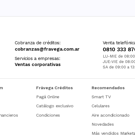
Cobranza de créditos:
Venta telefónic
cobranzas@fravega.com.ar
0810 333 87
LU-MIE de 08:00
Servicios a empresas:
JUE-VIE de 08:0
Ventas corporativas
SA de 09:00 a 13
om
Frávega Créditos
Recomendados
Pagá Online
Smart TV
Catálogo exclusivo
Celulares
nancieros
Condiciones
Aire acondicionado
Novedades
Más vendidos Market