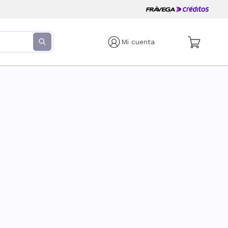
Mi cuenta
s