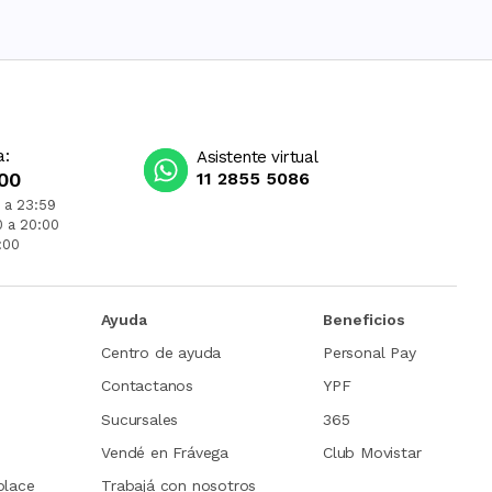
a:
Asistente virtual
00
11 2855 5086
 a 23:59
0 a 20:00
:00
Ayuda
Beneficios
Centro de ayuda
Personal Pay
Contactanos
YPF
Sucursales
365
Vendé en Frávega
Club Movistar
place
Trabajá con nosotros