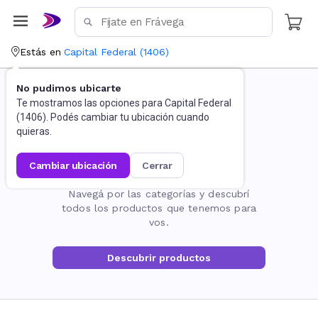
Estás en
Capital Federal
(
1406
)
No pudimos ubicarte
Te mostramos las opciones para
Capital Federal
(
1406
). Podés cambiar tu ubicación cuando
quieras.
cambiar ubicación
cerrar
La página no existe
Navegá por las categorías y descubrí
todos los productos que tenemos para
vos.
Descubrir productos