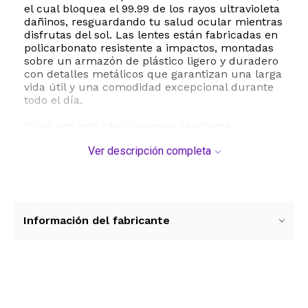
el cual bloquea el 99.99 de los rayos ultravioleta
dañinos, resguardando tu salud ocular mientras
disfrutas del sol. Las lentes están fabricadas en
policarbonato resistente a impactos, montadas
sobre un armazón de plástico ligero y duradero
con detalles metálicos que garantizan una larga
vida útil y una comodidad excepcional durante
todo el día.
Su ajuste estándar universal se adapta
cómodamente a diferentes tipos de rostro sin
Ver descripción completa
deslizarse. Para mantener tus lentes en
perfectas condiciones, se recomienda limpiarlos
suavemente con un paño de microfibra y
guardarlos en su estuche cuando no estén en
uso, evitando la exposición a temperaturas
extremas.
Información del fabricante
Especificaciones técnicas:
- Marca: SOJOS
- Modelo: SJ2196
- Tipo de lente: Policarbonato con protección UV
Ver más contenido
del 99.99