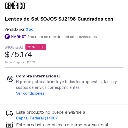
Lentes de Sol SOJOS SJ2196 Cuadrados con
Glic
Vendido por
Producto de nuestra red de proveedores
$100.232
25
$75.174
Precio s/imp. nac.
$75.174
Compra internacional
El precio publicado incluye todos los impuestos, tasas y
costos de envíos correspondientes
Ver condiciones
Este producto no puede enviarse a
Capital Federal (1406)
Este producto no puede retirarse por sucursal
Ingresá código postal (sólo números)