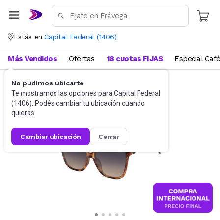
Estás en
Capital Federal
(
1406
)
Más Vendidos
Ofertas
18 cuotas FIJAS
Especial Caf
No pudimos ubicarte
Accesorios
Anteojos de sol
Te mostramos las opciones para
Capital Federal
(
1406
). Podés cambiar tu ubicación cuando
quieras.
cambiar ubicación
cerrar