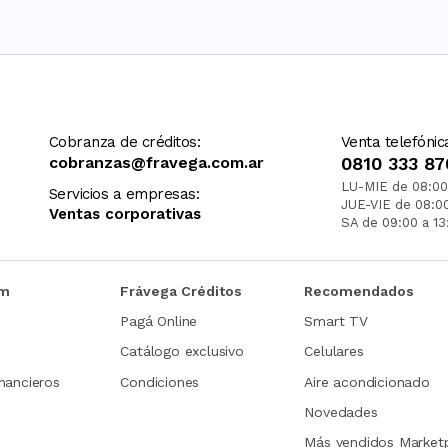
Cobranza de créditos:
Venta telefónic
cobranzas@fravega.com.ar
0810 333 87
LU-MIE de 08:00
Servicios a empresas:
JUE-VIE de 08:0
Ventas corporativas
SA de 09:00 a 13
om
Frávega Créditos
Recomendados
Pagá Online
Smart TV
Catálogo exclusivo
Celulares
nancieros
Condiciones
Aire acondicionado
Novedades
Más vendidos Market