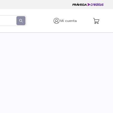
Mi cuenta
s