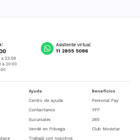
a:
Asistente virtual
00
11 2855 5086
 a 23:59
0 a 20:00
:00
Ayuda
Beneficios
Centro de ayuda
Personal Pay
Contactanos
YPF
Sucursales
365
Vendé en Frávega
Club Movistar
place
Trabajá con nosotros