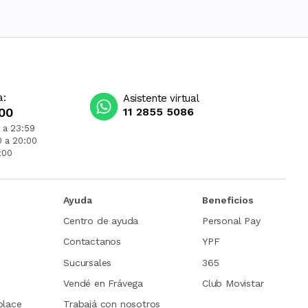
a:
Asistente virtual
00
11 2855 5086
 a 23:59
0 a 20:00
:00
Ayuda
Beneficios
Centro de ayuda
Personal Pay
Contactanos
YPF
Sucursales
365
Vendé en Frávega
Club Movistar
place
Trabajá con nosotros