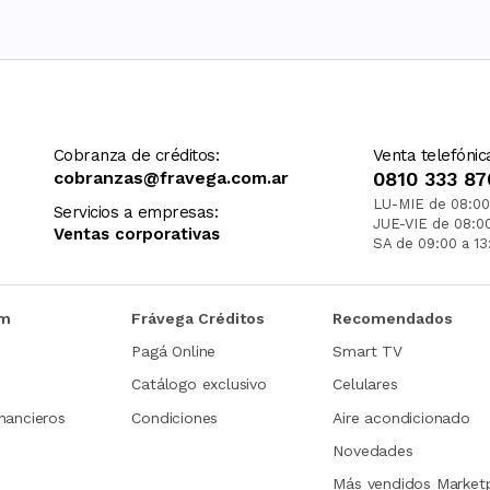
Cobranza de créditos:
Venta telefónic
cobranzas@fravega.com.ar
0810 333 87
LU-MIE de 08:00
Servicios a empresas:
JUE-VIE de 08:0
Ventas corporativas
SA de 09:00 a 13
om
Frávega Créditos
Recomendados
Pagá Online
Smart TV
Catálogo exclusivo
Celulares
nancieros
Condiciones
Aire acondicionado
Novedades
Más vendidos Market