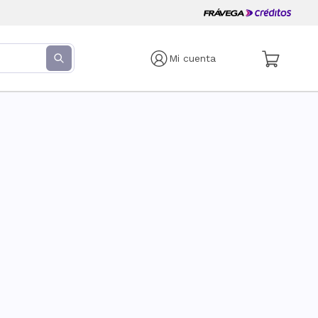
Mi cuenta
s