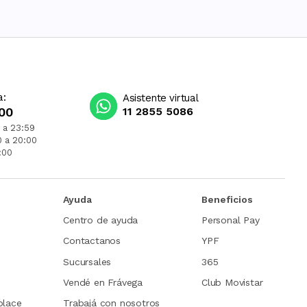
a:
Asistente virtual
00
11 2855 5086
 a 23:59
0 a 20:00
:00
Ayuda
Beneficios
Centro de ayuda
Personal Pay
Contactanos
YPF
Sucursales
365
Vendé en Frávega
Club Movistar
place
Trabajá con nosotros