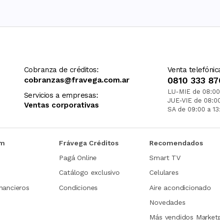
Cobranza de créditos:
Venta telefónic
cobranzas@fravega.com.ar
0810 333 87
LU-MIE de 08:00
Servicios a empresas:
JUE-VIE de 08:0
Ventas corporativas
SA de 09:00 a 13
om
Frávega Créditos
Recomendados
Pagá Online
Smart TV
Catálogo exclusivo
Celulares
nancieros
Condiciones
Aire acondicionado
Novedades
Más vendidos Market