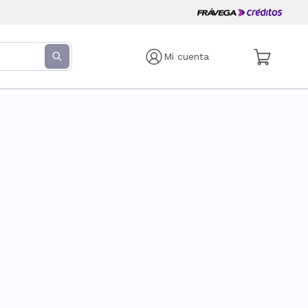
Mi cuenta
s