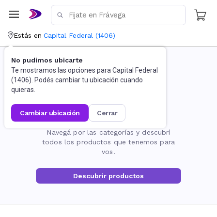
Estás en
Capital Federal
(
1406
)
No pudimos ubicarte
Te mostramos las opciones para
Capital Federal
(
1406
). Podés cambiar tu ubicación cuando
quieras.
cambiar ubicación
cerrar
La página no existe
Navegá por las categorías y descubrí
todos los productos que tenemos para
vos.
Descubrir productos