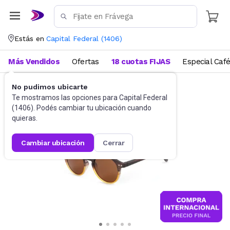
Estás en
Capital Federal
(
1406
)
Más Vendidos
Ofertas
18 cuotas FIJAS
Especial Caf
No pudimos ubicarte
Accesorios
Anteojos de sol
Te mostramos las opciones para
Capital Federal
(
1406
). Podés cambiar tu ubicación cuando
quieras.
cambiar ubicación
cerrar