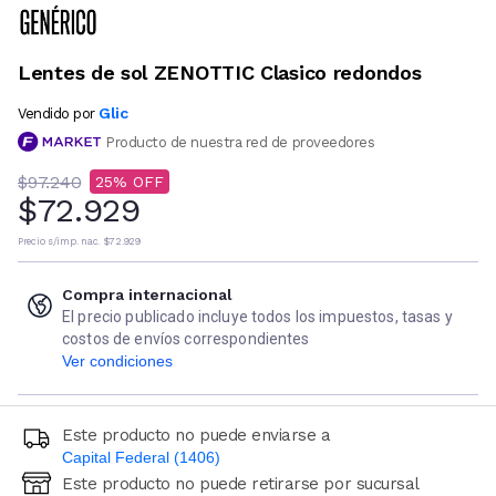
Lentes de sol ZENOTTIC Clasico redondos
Glic
Vendido por
Producto de nuestra red de proveedores
$97.240
25
$72.929
Precio s/imp. nac.
$72.929
Compra internacional
El precio publicado incluye todos los impuestos, tasas y
costos de envíos correspondientes
Ver condiciones
Este producto no puede enviarse a
Capital Federal (1406)
Este producto no puede retirarse por sucursal
Ingresá código postal (sólo números)