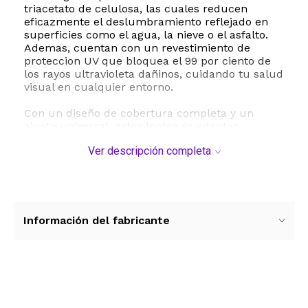
triacetato de celulosa, las cuales reducen
eficazmente el deslumbramiento reflejado en
superficies como el agua, la nieve o el asfalto.
Ademas, cuentan con un revestimiento de
proteccion UV que bloquea el 99 por ciento de
los rayos ultravioleta dañinos, cuidando tu salud
visual en cualquier entorno.
Con un diseño de cobertura completa y un
ajuste universal, estos lentes se adaptan
perfectamente a diferentes tipos de rostro. Sus
Ver descripción completa
dimensiones detalladas incluyen un ancho de
mica de 48 milimetros, un puente de 21
milimetros y varillas de 140 milimetros,
ofreciendo un tamaño mediano ideal. Para su
mantenimiento, se recomienda limpiar con un
paño suave y seco, y guardarlos en su estuche
Información del fabricante
cuando no esten en uso.
ESTE PRODUCTO VIENE DE USA DENTRO DEL
MARCO DEL SERVICIO "PUERTA A PUERTA" QUE
RIGE PARA LOS ENVíOS POSTALES
Ver más contenido
INTERNACIONALES.