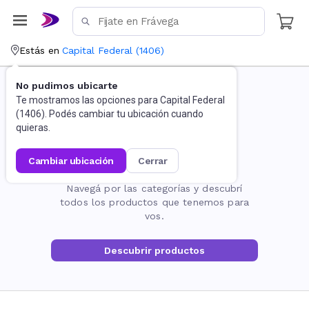
Estás en
Capital Federal
(
1406
)
No pudimos ubicarte
Te mostramos las opciones para
Capital Federal
(
1406
). Podés cambiar tu ubicación cuando
quieras.
cambiar ubicación
cerrar
La página no existe
Navegá por las categorías y descubrí
todos los productos que tenemos para
vos.
Descubrir productos