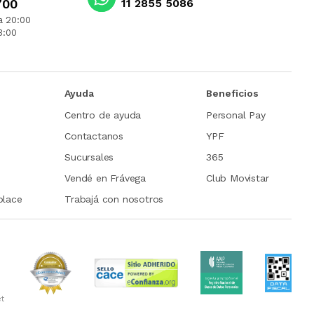
700
11 2855 5086
a 20:00
3:00
Ayuda
Beneficios
Centro de ayuda
Personal Pay
Contactanos
YPF
Sucursales
365
Vendé en Frávega
Club Movistar
place
Trabajá con nosotros
et