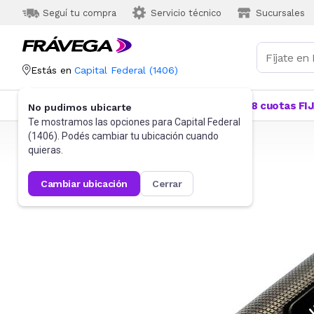
Seguí tu compra
Servicio técnico
Sucursales
Estás en
Capital Federal
(
1406
)
Categorías
Más Vendidos
Ofertas
18 cuotas FI
No pudimos ubicarte
Te mostramos las opciones para
Capital Federal
(
1406
). Podés cambiar tu ubicación cuando
Frávega
Camping y Aire Libre
Linternas y faroles
quieras.
cambiar ubicación
cerrar