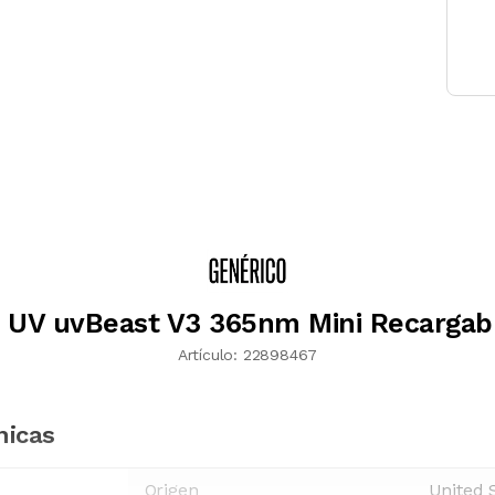
a UV uvBeast V3 365nm Mini Recargab
Artículo:
22898467
nicas
Origen
United 