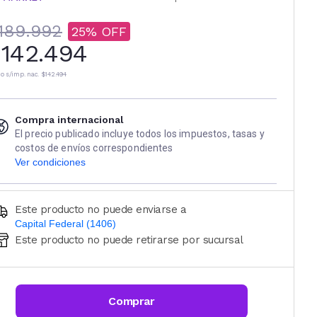
189.992
25
142.494
io s/imp. nac.
$142.494
Compra internacional
El precio publicado incluye todos los impuestos, tasas y
costos de envíos correspondientes
Ver condiciones
Este producto no puede enviarse a
Capital Federal (1406)
Este producto no puede retirarse por sucursal
Ingresá código postal (sólo números)
CALCULAR
Comprar