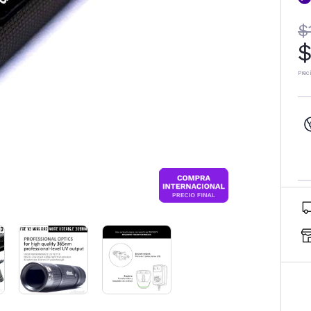
$
$
Prec