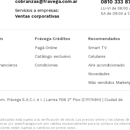
cobranzas@fravega.com.ar
0810 333 8
LU-VI de 08:00 
Servicios a empresas:
SA de 09:00 a 1
Ventas corporativas
om
Frávega Créditos
Recomendados
Pagá Online
Smart TV
Catálogo exclusivo
Celulares
nancieros
Condiciones
Aire acondicionado
Novedades
Más vendidos Market
com.
Frávega S.A.C.I. e I. | Larrea 1106 2° Piso (C1117ABH) | Ciudad de
blicados está sujeta a la verificación de stock. Los precios online y los planes de
m.ar y/o www.fravega.com son válidos exclusivamente para la compra vía intern
iones están sujetas a cambios sin previo aviso.