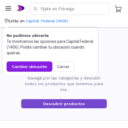
Estás en
Capital Federal
(
1406
)
No pudimos ubicarte
Te mostramos las opciones para
Capital Federal
(
1406
). Podés cambiar tu ubicación cuando
quieras.
cambiar ubicación
cerrar
La página no existe
Navegá por las categorías y descubrí
todos los productos que tenemos para
vos.
Descubrir productos