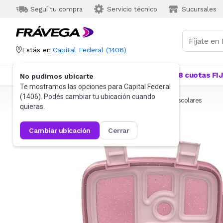
Seguí tu compra
Servicio técnico
Sucursales
Estás en
Capital Federal
(
1406
)
Categorías
Más Vendidos
Ofertas
18 cuotas FI
No pudimos ubicarte
Te mostramos las opciones para
Capital Federal
(
1406
). Podés cambiar tu ubicación cuando
Frávega
Indumentaria
Accesorios
Luncheras escolares
quieras.
cambiar ubicación
cerrar