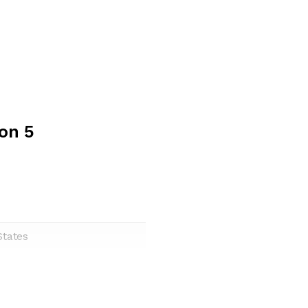
ion 5
States