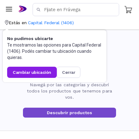
Estás en
Capital Federal
(
1406
)
No pudimos ubicarte
Te mostramos las opciones para
Capital Federal
(
1406
). Podés cambiar tu ubicación cuando
quieras.
cambiar ubicación
cerrar
La página no existe
Navegá por las categorías y descubrí
todos los productos que tenemos para
vos.
Descubrir productos