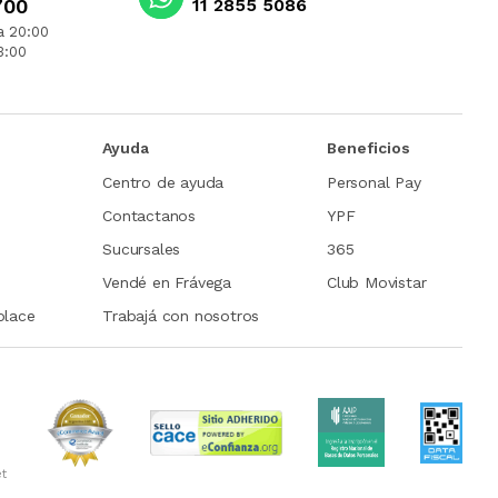
700
11 2855 5086
a 20:00
3:00
Ayuda
Beneficios
Centro de ayuda
Personal Pay
Contactanos
YPF
Sucursales
365
Vendé en Frávega
Club Movistar
place
Trabajá con nosotros
et