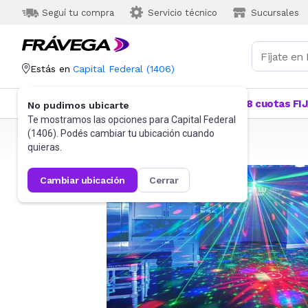
Seguí tu compra
Servicio técnico
Sucursales
Estás en
Capital Federal
(
1406
)
Categorías
Más Vendidos
Ofertas
18 cuotas FI
No pudimos ubicarte
Te mostramos las opciones para
Capital Federal
(
1406
). Podés cambiar tu ubicación cuando
Frávega
Iluminación
Cabezales móviles
quieras.
cambiar ubicación
cerrar