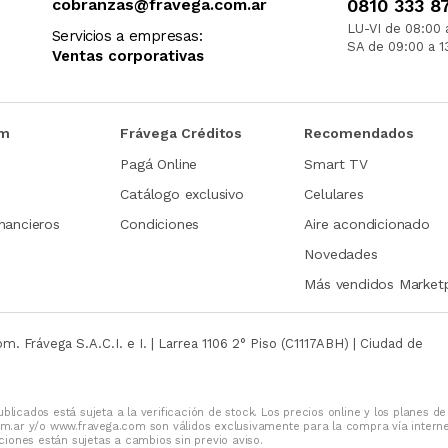
cobranzas@fravega.com.ar
0810 333 8
LU-VI de 08:00 
Servicios a empresas:
SA de 09:00 a 1
Ventas corporativas
om
Frávega Créditos
Recomendados
Pagá Online
Smart TV
Catálogo exclusivo
Celulares
nancieros
Condiciones
Aire acondicionado
Novedades
Más vendidos Market
com.
Frávega S.A.C.I. e I. | Larrea 1106 2° Piso (C1117ABH) | Ciudad de
blicados está sujeta a la verificación de stock. Los precios online y los planes de
m.ar y/o www.fravega.com son válidos exclusivamente para la compra vía intern
iones están sujetas a cambios sin previo aviso.