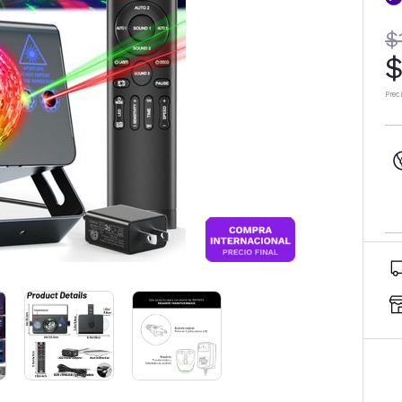
$
$
Prec