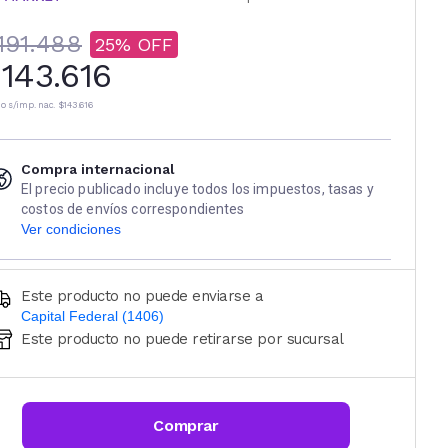
191.488
25
143.616
io s/imp. nac.
$143.616
Compra internacional
El precio publicado incluye todos los impuestos, tasas y
costos de envíos correspondientes
Ver condiciones
Este producto no puede enviarse a
Capital Federal (1406)
Este producto no puede retirarse por sucursal
Ingresá código postal (sólo números)
CALCULAR
Comprar