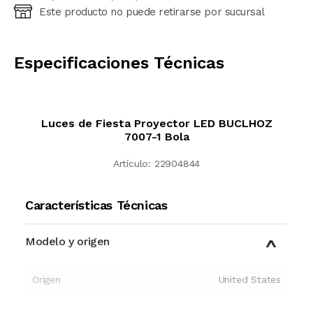
Este producto no puede retirarse por sucursal
Ingresá código postal (sólo números)
CALCULAR
Especificaciones Técnicas
Luces de Fiesta Proyector LED BUCLHOZ
7007-1 Bola
Artículo:
22904844
Características Técnicas
Modelo y origen
Origen
United States