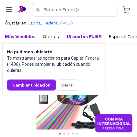
Estás en
Capital Federal
(
1406
)
Más Vendidos
Ofertas
18 cuotas FIJAS
Especial Caf
No pudimos ubicarte
Iluminación
Cabezales móviles
Te mostramos las opciones para
Capital Federal
(
1406
). Podés cambiar tu ubicación cuando
quieras.
cambiar ubicación
cerrar