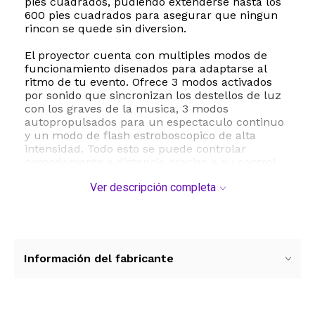
pies cuadrados, pudiendo extenderse hasta los
600 pies cuadrados para asegurar que ningun
rincon se quede sin diversion.
El proyector cuenta con multiples modos de
funcionamiento disenados para adaptarse al
ritmo de tu evento. Ofrece 3 modos activados
por sonido que sincronizan los destellos de luz
con los graves de la musica, 3 modos
autopropulsados para un espectaculo continuo
y un modo de flash estroboscopico de alta
intensidad. Todo esto se puede controlar
comodamente a distancia gracias a su control
remoto de nueva generacion, el cual tiene un
Ver descripción completa
alcance de hasta 50 pies y requiere de dos
baterias AAA para su funcionamiento.
Su diseno compacto y portatil fabricado en
plastico ABS de alta resistencia facilita su
instalacion en cualquier superficie plana, pared
Información del fabricante
o techo mediante su soporte de montaje.
Ademas, incluye un cable USB de 10 pies y un
adaptador de corriente de 5V, lo que permite
alimentarlo mediante un enchufe de pared