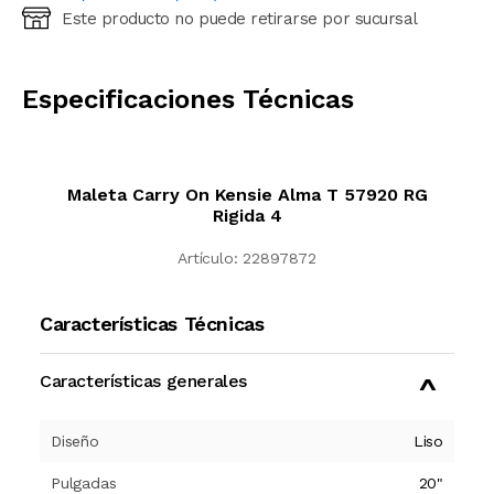
Este producto no puede retirarse por sucursal
Ingresá código postal (sólo números)
CALCULAR
Especificaciones Técnicas
Maleta Carry On Kensie Alma T 57920 RG
Rigida 4
Artículo:
22897872
Características Técnicas
Características generales
Diseño
Liso
Pulgadas
20"