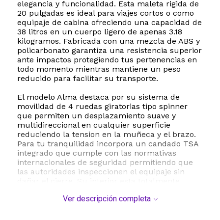
elegancia y funcionalidad. Esta maleta rigida de
20 pulgadas es ideal para viajes cortos o como
equipaje de cabina ofreciendo una capacidad de
38 litros en un cuerpo ligero de apenas 3.18
kilogramos. Fabricada con una mezcla de ABS y
policarbonato garantiza una resistencia superior
ante impactos protegiendo tus pertenencias en
todo momento mientras mantiene un peso
reducido para facilitar su transporte.
El modelo Alma destaca por su sistema de
movilidad de 4 ruedas giratorias tipo spinner
que permiten un desplazamiento suave y
multidireccional en cualquier superficie
reduciendo la tension en la muñeca y el brazo.
Para tu tranquilidad incorpora un candado TSA
integrado que cumple con las normativas
internacionales de seguridad permitiendo que
las autoridades inspeccionen el equipaje sin
dañar el cierre. Su interior esta totalmente
forrado y diseñado para la maxima organizacion
Ver descripción completa
contando con un compartimento divisor
multiples bolsillos para accesorios y correas de
compresion elasticas que mantienen tu ropa en