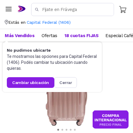
Estás en
Capital Federal
(
1406
)
Más Vendidos
Ofertas
18 cuotas FIJAS
Especial Caf
No pudimos ubicarte
Accesorios
Valijas
Te mostramos las opciones para
Capital Federal
(
1406
). Podés cambiar tu ubicación cuando
quieras.
cambiar ubicación
cerrar