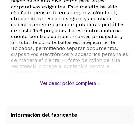
negocios de alto nivel como para viajes
corporativos exigentes. Este maletín ha sido
diseñado pensando en la organización total,
ofreciendo un espacio seguro y acolchado
específicamente para computadoras portátiles
de hasta 15.6 pulgadas. La estructura interna
cuenta con tres compartimentos principales y
un total de ocho bolsillos estratégicamente
ubicados, permitiendo separar documentos,
dispositivos electrónicos y accesorios personales
de manera eficiente. El forro de nylon de alta
resistencia protege el contenido contra el
desgaste diario, mientras que los cierres de
cremallera aseguran que todas sus
Ver descripción completa
pertenencias permanezcan en su lugar durante
el traslado. Entre sus beneficios principales
destaca la versatilidad de transporte, gracias a
su correa ajustable de 48 pulgadas que permite
llevarlo al hombro con total comodidad o
mediante su asa de cuero reforzada para un
Información del fabricante
estilo más tradicional. Además, incluye un
tarjetero como componente adicional para
facilitar el acceso a sus credenciales. Con un
peso de 2.26 kilogramos y dimensiones de 42 x 7