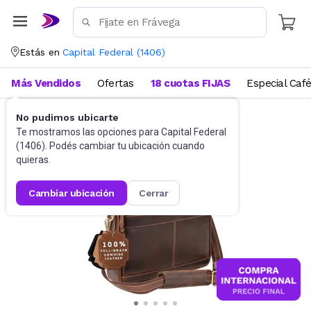
Estás en
Capital Federal
(
1406
)
Más Vendidos
Ofertas
18 cuotas FIJAS
Especial Caf
No pudimos ubicarte
Accesorios
Portafolios
Te mostramos las opciones para
Capital Federal
(
1406
). Podés cambiar tu ubicación cuando
quieras.
cambiar ubicación
cerrar