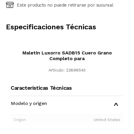
Este producto no puede retirarse por sucursal
Ingresá código postal (sólo números)
CALCULAR
Especificaciones Técnicas
Maletín Luxorro SADB15 Cuero Grano
Completo para
Artículo:
22898543
Características Técnicas
Modelo y origen
Origen
United States