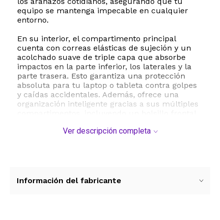
los arañazos cotidianos, asegurando que tu
equipo se mantenga impecable en cualquier
entorno.
En su interior, el compartimento principal
cuenta con correas elásticas de sujeción y un
acolchado suave de triple capa que absorbe
impactos en la parte inferior, los laterales y la
parte trasera. Esto garantiza una protección
absoluta para tu laptop o tableta contra golpes
y caídas accidentales. Además, ofrece una
organización inteligente gracias a sus múltiples
compartimentos, incluyendo un bolsillo frontal
con divisiones internas ideal para guardar el
Ver descripción completa
cargador, cables, mouse, teléfono celular,
bolígrafos y documentos de manera ordenada.
Para mayor comodidad durante tus traslados,
este maletín incorpora un sistema de transporte
múltiple. Cuenta con una correa de hombro
Información del fabricante
ajustable y desmontable que distribuye el peso
de forma equitativa, una manija de poliuretano
suave y resistente para llevarlo en la mano, y
una práctica correa trasera que permite