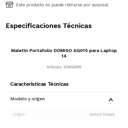
Este producto no puede retirarse por sucursal
Ingresá código postal (sólo números)
CALCULAR
Especificaciones Técnicas
Maletin Portafolio DOMISO AG015 para Laptop
14
Artículo:
22903915
Características Técnicas
Modelo y origen
Origen
United States