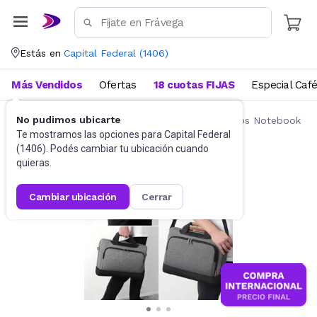
Estás en
Capital Federal
(
1406
)
Más Vendidos
Ofertas
18 cuotas FIJAS
Especial Caf
No pudimos ubicarte
Accesorios de Informática
Mochilas y Bolsos Notebook
Te mostramos las opciones para
Capital Federal
(
1406
). Podés cambiar tu ubicación cuando
quieras.
cambiar ubicación
cerrar