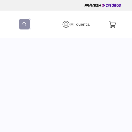
Mi cuenta
s