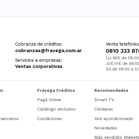
Cobranza de créditos:
Venta telefónic
cobranzas@fravega.com.ar
0810 333 87
LU-MIE de 08:00
Servicios a empresas:
JUE-VIE de 08:0
Ventas corporativas
SA de 09:00 a 13
om
Frávega Créditos
Recomendados
Pagá Online
Smart TV
Catálogo exclusivo
Celulares
nancieros
Condiciones
Aire acondicionado
Novedades
Más vendidos Market