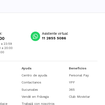
a:
Asistente virtual
00
11 2855 5086
 a 23:59
0 a 20:00
:00
Ayuda
Beneficios
Centro de ayuda
Personal Pay
Contactanos
YPF
Sucursales
365
Vendé en Frávega
Club Movistar
place
Trabajá con nosotros