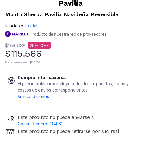
Pavilia
Manta Sherpa Pavilia Navideña Reversible
Glic
Vendido por
Producto de nuestra red de proveedores
$154.088
25
$115.566
Precio s/imp. nac.
$115.566
Compra internacional
El precio publicado incluye todos los impuestos, tasas y
costos de envíos correspondientes
Ver condiciones
Este producto no puede enviarse a
Capital Federal (1406)
Este producto no puede retirarse por sucursal
Ingresá código postal (sólo números)