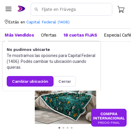
Estás en
Capital Federal
(
1406
)
Más Vendidos
Ofertas
18 cuotas FIJAS
Especial Caf
No pudimos ubicarte
Ropa de cama
Frazadas
Te mostramos las opciones para
Capital Federal
(
1406
). Podés cambiar tu ubicación cuando
quieras.
cambiar ubicación
cerrar