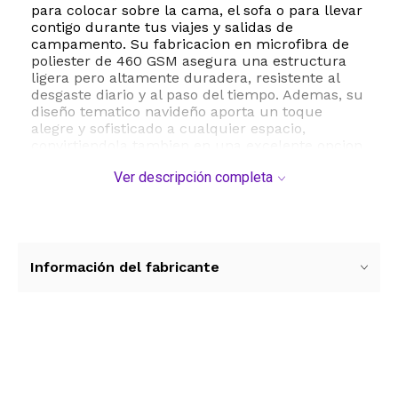
para colocar sobre la cama, el sofa o para llevar
contigo durante tus viajes y salidas de
campamento. Su fabricacion en microfibra de
poliester de 460 GSM asegura una estructura
ligera pero altamente duradera, resistente al
desgaste diario y al paso del tiempo. Ademas, su
diseño tematico navideño aporta un toque
alegre y sofisticado a cualquier espacio,
convirtiendola tambien en una excelente opcion
de regalo para tus seres queridos.
Ver descripción completa
El mantenimiento de la manta es sumamente
sencillo, ya que es apta para lavado a maquina
en agua fria de forma separada, manteniendo
su suavidad y colores vibrantes lavado tras
lavado. Su peso ligero de aproximadamente 450
Información del fabricante
gramos facilita su transporte y almacenamiento,
convirtiendola en un accesorio versatil para
todas las estaciones del año.
ESTE PRODUCTO VIENE DE USA DENTRO DEL
Ver más contenido
MARCO DEL SERVICIO "PUERTA A PUERTA" QUE
RIGE PARA LOS ENVíOS POSTALES