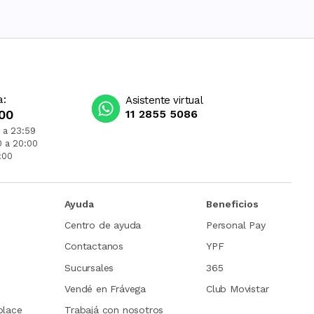
a:
Asistente virtual
00
11 2855 5086
 a 23:59
0 a 20:00
:00
Ayuda
Beneficios
Centro de ayuda
Personal Pay
Contactanos
YPF
Sucursales
365
Vendé en Frávega
Club Movistar
place
Trabajá con nosotros