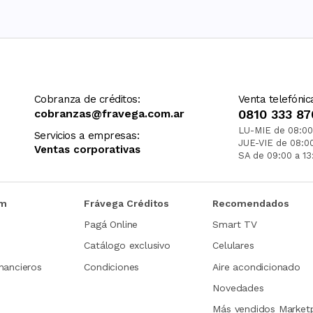
Cobranza de créditos:
Venta telefónic
cobranzas@fravega.com.ar
0810 333 87
LU-MIE de 08:00
Servicios a empresas:
JUE-VIE de 08:0
Ventas corporativas
SA de 09:00 a 13
om
Frávega Créditos
Recomendados
Pagá Online
Smart TV
Catálogo exclusivo
Celulares
nancieros
Condiciones
Aire acondicionado
Novedades
Más vendidos Market