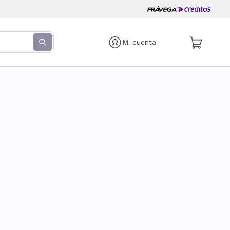
Mi cuenta
s