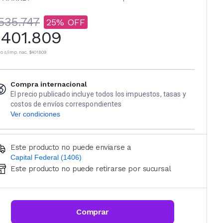
535.747
25
401.809
io s/imp. nac.
$401.809
Compra internacional
El precio publicado incluye todos los impuestos, tasas y
costos de envíos correspondientes
Ver condiciones
Este producto no puede enviarse a
Capital Federal (1406)
Este producto no puede retirarse por sucursal
Ingresá código postal (sólo números)
CALCULAR
Comprar