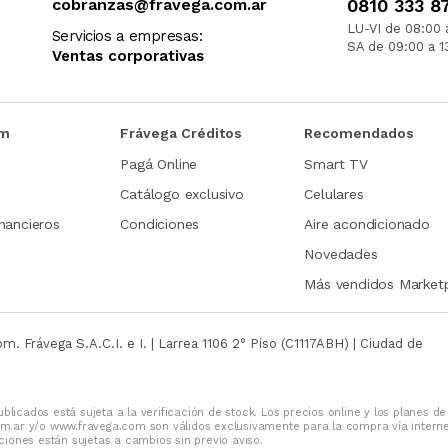
cobranzas@fravega.com.ar
0810 333 8
LU-VI de 08:00 
Servicios a empresas:
SA de 09:00 a 1
Ventas corporativas
om
Frávega Créditos
Recomendados
Pagá Online
Smart TV
Catálogo exclusivo
Celulares
nancieros
Condiciones
Aire acondicionado
Novedades
Más vendidos Market
com.
Frávega S.A.C.I. e I. | Larrea 1106 2° Piso (C1117ABH) | Ciudad de
blicados está sujeta a la verificación de stock. Los precios online y los planes de
m.ar y/o www.fravega.com son válidos exclusivamente para la compra vía intern
iones están sujetas a cambios sin previo aviso.