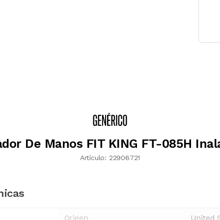
ador De Manos FIT KING FT-085H Inal
Artículo:
22906721
nicas
Origen
United 