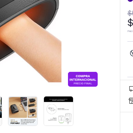
$
$
Prec