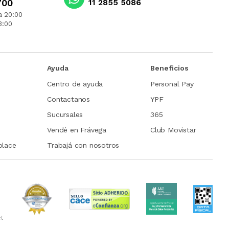
700
11 2855 5086
a 20:00
3:00
Ayuda
Beneficios
Centro de ayuda
Personal Pay
Contactanos
YPF
Sucursales
365
Vendé en Frávega
Club Movistar
place
Trabajá con nosotros
et