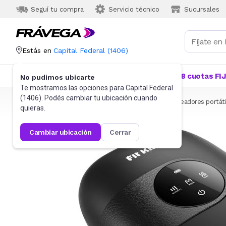
Seguí tu compra
Servicio técnico
Sucursales
Estás en
Capital Federal
(
1406
)
Categorías
Más Vendidos
Ofertas
18 cuotas FI
No pudimos ubicarte
Te mostramos las opciones para
Capital Federal
(
1406
). Podés cambiar tu ubicación cuando
Frávega
Salud y Bienestar
Masajeadores
Masajeadores portáti
quieras.
cambiar ubicación
cerrar