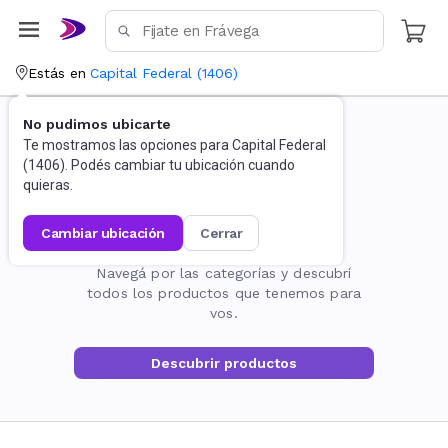
Estás en
Capital Federal
(
1406
)
No pudimos ubicarte
Te mostramos las opciones para
Capital Federal
(
1406
). Podés cambiar tu ubicación cuando
quieras.
cambiar ubicación
cerrar
La página no existe
Navegá por las categorías y descubrí
todos los productos que tenemos para
vos.
Descubrir productos