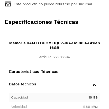
Este producto no puede retirarse por sucursal
Ingresá código postal (sólo números)
CALCULAR
Especificaciones Técnicas
Memoria RAM D DUOMEIQI 2-8G-14900U-Green
16GB
Artículo:
22906594
Características Técnicas
Datos tecnicos
Capacidad
16
GB
Velocidad
1866
Mhz