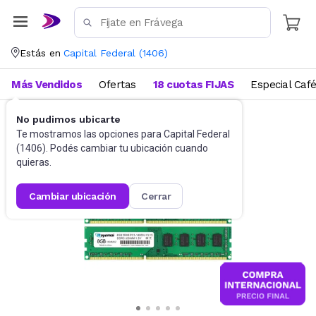
Estás en
Capital Federal
(
1406
)
Más Vendidos
Ofertas
18 cuotas FIJAS
Especial Caf
No pudimos ubicarte
Informática
Memorias
Te mostramos las opciones para
Capital Federal
(
1406
). Podés cambiar tu ubicación cuando
quieras.
cambiar ubicación
cerrar