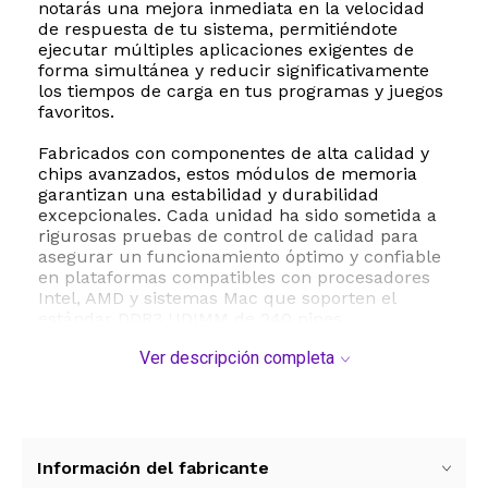
notarás una mejora inmediata en la velocidad
de respuesta de tu sistema, permitiéndote
ejecutar múltiples aplicaciones exigentes de
forma simultánea y reducir significativamente
los tiempos de carga en tus programas y juegos
favoritos.
Fabricados con componentes de alta calidad y
chips avanzados, estos módulos de memoria
garantizan una estabilidad y durabilidad
excepcionales. Cada unidad ha sido sometida a
rigurosas pruebas de control de calidad para
asegurar un funcionamiento óptimo y confiable
en plataformas compatibles con procesadores
Intel, AMD y sistemas Mac que soporten el
estándar DDR3 UDIMM de 240 pines.
Ver descripción completa
La instalación es sumamente sencilla gracias a
su formato DIMM estándar. Con un voltaje de
operación de 1.5V y una latencia CL13, este kit
proporciona el equilibrio perfecto entre
eficiencia energética y alto rendimiento. Es la
solución ideal para actualizar equipos de
Información del fabricante
escritorio que requieren un impulso de