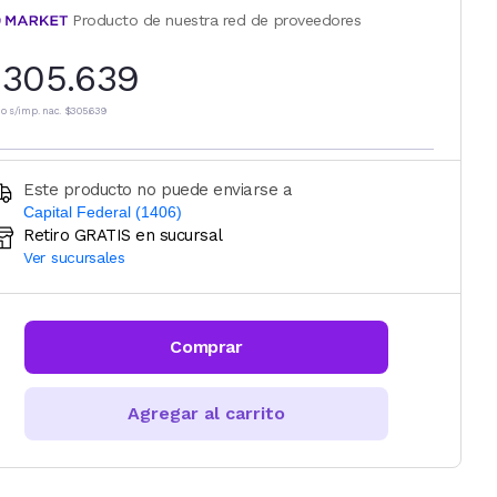
Producto de nuestra red de proveedores
305.639
io s/imp. nac.
$305.639
Este producto no puede enviarse a
Capital Federal (1406)
Retiro GRATIS en sucursal
Ingresá código postal (sólo números)
Ver sucursales
CALCULAR
Comprar
Agregar al carrito