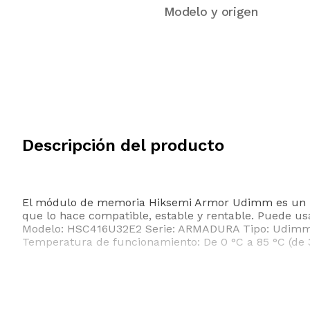
Modelo y origen
Descripción del producto
El módulo de memoria Hiksemi Armor Udimm es un mó
que lo hace compatible, estable y rentable. Puede us
Modelo: HSC416U32E2 Serie: ARMADURA Tipo: Udimm M
Temperatura de funcionamiento: De 0 °C a 85 °C (de 32