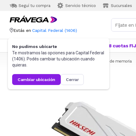
Seguí tu compra
Servicio técnico
Sucursales
Estás en
Capital Federal
(
1406
)
Categorías
Más Vendidos
Ofertas
18 cuotas FI
No pudimos ubicarte
Te mostramos las opciones para
Capital Federal
(
1406
). Podés cambiar tu ubicación cuando
Frávega
Informática
Almacenamiento
Tarjetas de memoria
quieras.
cambiar ubicación
cerrar