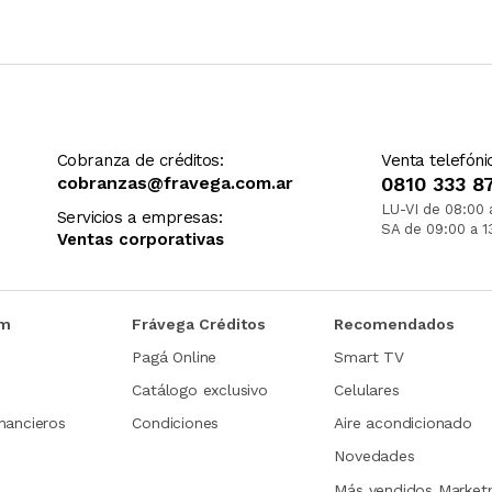
Cobranza de créditos:
Venta telefóni
cobranzas@fravega.com.ar
0810 333 8
LU-VI de 08:00 
Servicios a empresas:
SA de 09:00 a 1
Ventas corporativas
om
Frávega Créditos
Recomendados
Pagá Online
Smart TV
Catálogo exclusivo
Celulares
nancieros
Condiciones
Aire acondicionado
Novedades
Más vendidos Market