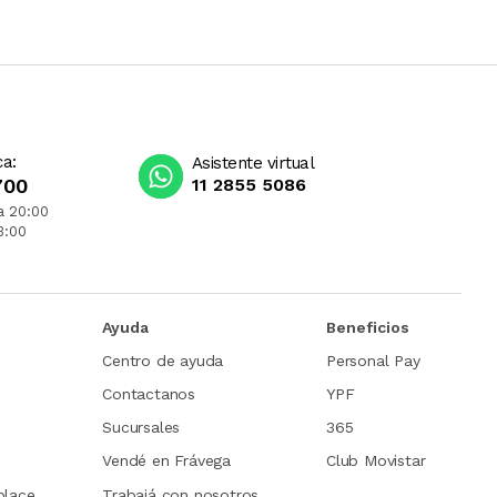
ca:
Asistente virtual
700
11 2855 5086
a 20:00
3:00
Ayuda
Beneficios
Centro de ayuda
Personal Pay
Contactanos
YPF
Sucursales
365
Vendé en Frávega
Club Movistar
place
Trabajá con nosotros