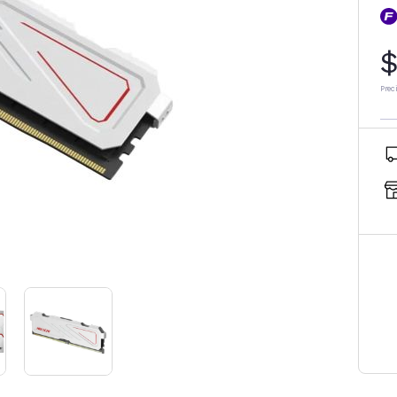
$
Prec