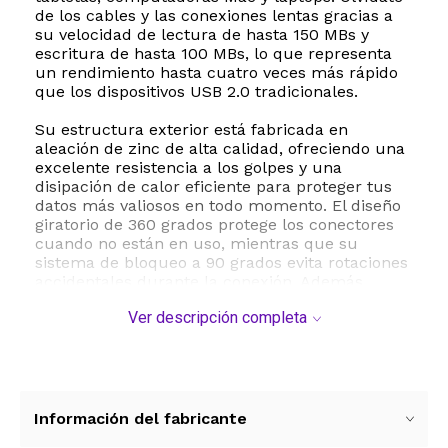
de los cables y las conexiones lentas gracias a
su velocidad de lectura de hasta 150 MBs y
escritura de hasta 100 MBs, lo que representa
un rendimiento hasta cuatro veces más rápido
que los dispositivos USB 2.0 tradicionales.
Su estructura exterior está fabricada en
aleación de zinc de alta calidad, ofreciendo una
excelente resistencia a los golpes y una
disipación de calor eficiente para proteger tus
datos más valiosos en todo momento. El diseño
giratorio de 360 grados protege los conectores
cuando no están en uso, mientras que su
sistema de bloqueo a 90 grados evita rotaciones
accidentales durante la conexión. Además,
incorpora un práctico orificio para llavero que
Ver descripción completa
facilita su transporte diario de forma segura.
Esta unidad es la solución ideal para liberar
espacio de almacenamiento de fotos, videos y
documentos pesados al instante. Es compatible
con una amplia gama de sistemas operativos y
Información del fabricante
dispositivos inteligentes, incluyendo sistemas de