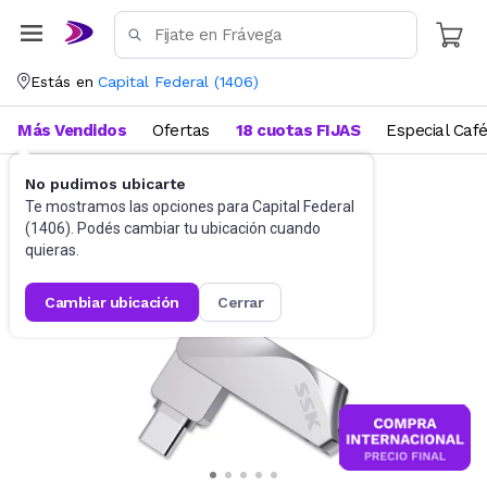
Estás en
Capital Federal
(
1406
)
Más Vendidos
Ofertas
18 cuotas FIJAS
Especial Caf
No pudimos ubicarte
Almacenamiento
Memorias USB
Te mostramos las opciones para
Capital Federal
(
1406
). Podés cambiar tu ubicación cuando
quieras.
cambiar ubicación
cerrar