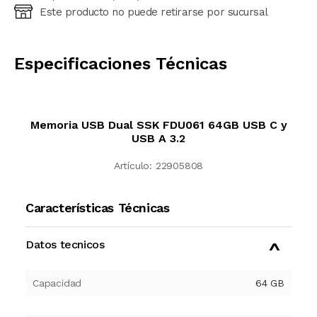
Este producto no puede retirarse por sucursal
Ingresá código postal (sólo números)
CALCULAR
Especificaciones Técnicas
Memoria USB Dual SSK FDU061 64GB USB C y
USB A 3.2
Artículo:
22905808
Características Técnicas
Datos tecnicos
Capacidad
64
GB