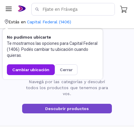
Estás en
Capital Federal
(
1406
)
No pudimos ubicarte
Te mostramos las opciones para
Capital Federal
(
1406
). Podés cambiar tu ubicación cuando
quieras.
cambiar ubicación
cerrar
La página no existe
Navegá por las categorías y descubrí
todos los productos que tenemos para
vos.
Descubrir productos