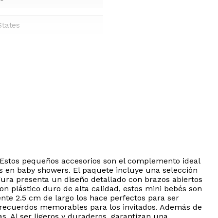
States
 Estos pequeños accesorios son el complemento ideal
as en baby showers. El paquete incluye una selección
igura presenta un diseño detallado con brazos abiertos
n plástico duro de alta calidad, estos mini bebés son
te 2.5 cm de largo los hace perfectos para ser
o recuerdos memorables para los invitados. Además de
. Al ser ligeros y duraderos, garantizan una