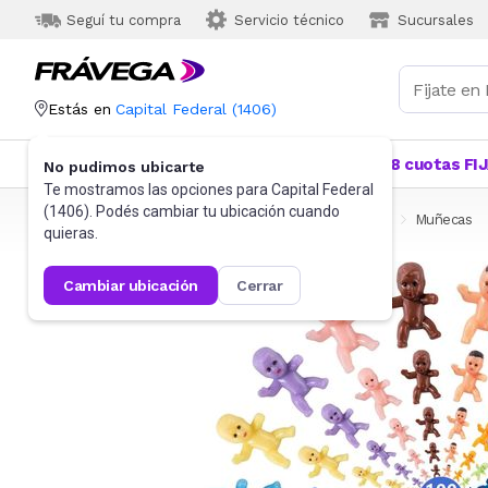
Seguí tu compra
Servicio técnico
Sucursales
Estás en
Capital Federal
(
1406
)
Categorías
Más Vendidos
Ofertas
18 cuotas FI
No pudimos ubicarte
Te mostramos las opciones para
Capital Federal
(
1406
). Podés cambiar tu ubicación cuando
Frávega
Juguetes y Juegos
Muñecas y Accesorios
Muñecas
quieras.
cambiar ubicación
cerrar