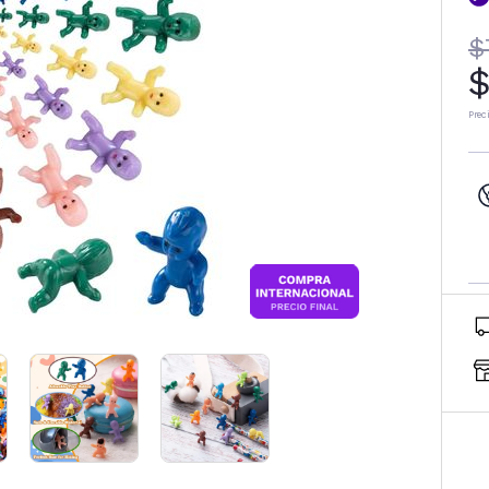
$
$
Prec