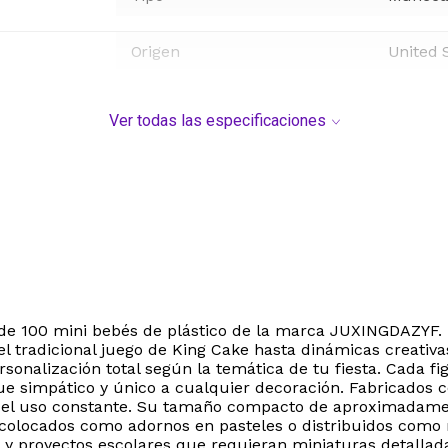
Origen
United 
Ver todas las especificaciones
 de 100 mini bebés de plástico de la marca JUXINGDAZYF.
el tradicional juego de King Cake hasta dinámicas creativ
rsonalización total según la temática de tu fiesta. Cada f
e simpático y único a cualquier decoración. Fabricados co
r del uso constante. Su tamaño compacto de aproximadamen
a, colocados como adornos en pasteles o distribuidos com
y proyectos escolares que requieran miniaturas detalladas