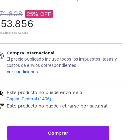
71.808
25
53.856
io s/imp. nac.
$53.856
Compra internacional
El precio publicado incluye todos los impuestos, tasas y
costos de envíos correspondientes
Ver condiciones
Este producto no puede enviarse a
Capital Federal (1406)
Este producto no puede retirarse por sucursal
Ingresá código postal (sólo números)
CALCULAR
Comprar