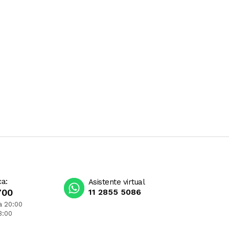
ca:
Asistente virtual
700
11 2855 5086
a 20:00
3:00