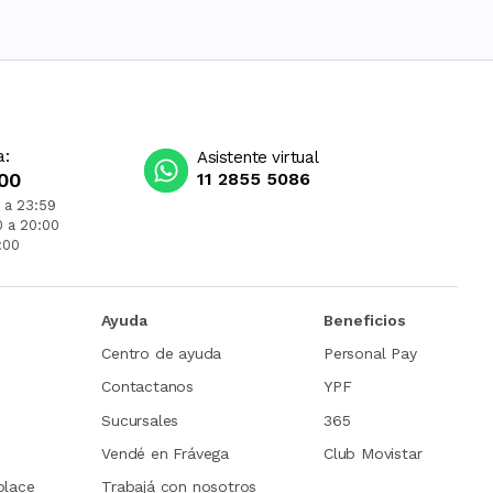
a:
Asistente virtual
00
11 2855 5086
 a 23:59
0 a 20:00
:00
Ayuda
Beneficios
Centro de ayuda
Personal Pay
Contactanos
YPF
Sucursales
365
Vendé en Frávega
Club Movistar
place
Trabajá con nosotros