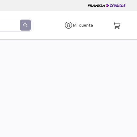
Mi cuenta
s