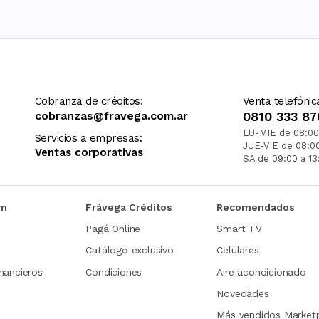
Cobranza de créditos:
Venta telefónic
cobranzas@fravega.com.ar
0810 333 87
LU-MIE de 08:00
Servicios a empresas:
JUE-VIE de 08:0
Ventas corporativas
SA de 09:00 a 13
om
Frávega Créditos
Recomendados
Pagá Online
Smart TV
Catálogo exclusivo
Celulares
nancieros
Condiciones
Aire acondicionado
Novedades
Más vendidos Market