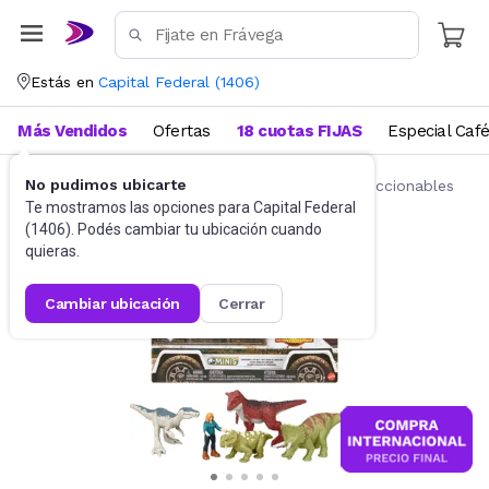
Estás en
Capital Federal
(
1406
)
Más Vendidos
Ofertas
18 cuotas FIJAS
Especial Caf
No pudimos ubicarte
Juguetes y Juegos
Figuras de acción y coleccionables
Te mostramos las opciones para
Capital Federal
(
1406
). Podés cambiar tu ubicación cuando
quieras.
cambiar ubicación
cerrar