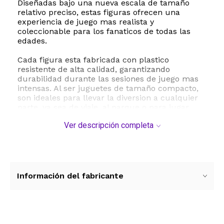
Diseñadas bajo una nueva escala de tamaño
relativo preciso, estas figuras ofrecen una
experiencia de juego mas realista y
coleccionable para los fanaticos de todas las
edades.
Cada figura esta fabricada con plastico
resistente de alta calidad, garantizando
durabilidad durante las sesiones de juego mas
intensas. Al ser juguetes de tamaño compacto,
son ideales para llevar la diversion a cualquier
parte, ya sea de viaje, al parque o para jugar
sobre la mesa. Este set no solo fomenta la
Ver descripción completa
imaginacion y la narracion de historias creativas,
sino que tambien es el complemento perfecto
para expandir cualquier coleccion existente de
Jurassic World. Es un regalo ideal para niños y
niñas a partir de los 3 años, asi como para
coleccionistas entusiastas de la saga
Información del fabricante
prehistorica mas famosa del cine.
ESTE PRODUCTO VIENE DE USA DENTRO DEL
MARCO DEL SERVICIO "PUERTA A PUERTA" QUE
RIGE PARA LOS ENVíOS POSTALES