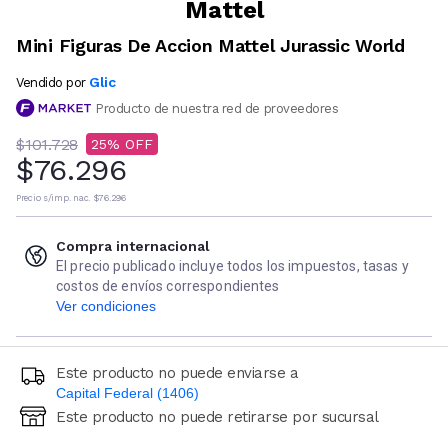
Mattel
Mini Figuras De Accion Mattel Jurassic World
Glic
Vendido por
Producto de nuestra red de proveedores
$101.728
25
$76.296
Precio s/imp. nac.
$76.296
Compra internacional
El precio publicado incluye todos los impuestos, tasas y
costos de envíos correspondientes
Ver condiciones
Este producto no puede enviarse a
Capital Federal (1406)
Este producto no puede retirarse por sucursal
Ingresá código postal (sólo números)