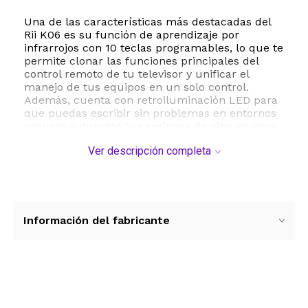
Una de las características más destacadas del
Rii K06 es su función de aprendizaje por
infrarrojos con 10 teclas programables, lo que te
permite clonar las funciones principales del
control remoto de tu televisor y unificar el
manejo de tus equipos en un solo control.
Además, cuenta con retroiluminación LED para
que puedas escribir sin problemas en entornos
oscuros o durante tus sesiones de cine en casa.
Ver descripción completa
Equipado con una batería de litio recargable
mediante puerto USB Tipo C, este mini teclado
ofrece una excelente autonomía gracias a su
sistema de suspensión automática que optimiza
el consumo de energía. Es compatible con una
amplia gama de sistemas operativos y
Información del fabricante
plataformas, incluyendo Android TV, consolas
PS4 y PS5, y sistemas HTPC, convirtiéndose en
el accesorio ideal para mejorar tu experiencia de
entretenimiento.
Ver más contenido
ESTE PRODUCTO VIENE DE USA DENTRO DEL