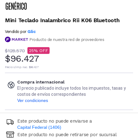
Mini Teclado Inalambrico Rii K06 Bluetooth
Glic
Vendido por
Producto de nuestra red de proveedores
$128.570
25
$96.427
Precio s/imp. nac.
$96.427
Compra internacional
El precio publicado incluye todos los impuestos, tasas y
costos de envíos correspondientes
Ver condiciones
Este producto no puede enviarse a
Capital Federal (1406)
Este producto no puede retirarse por sucursal
Ingresá código postal (sólo números)