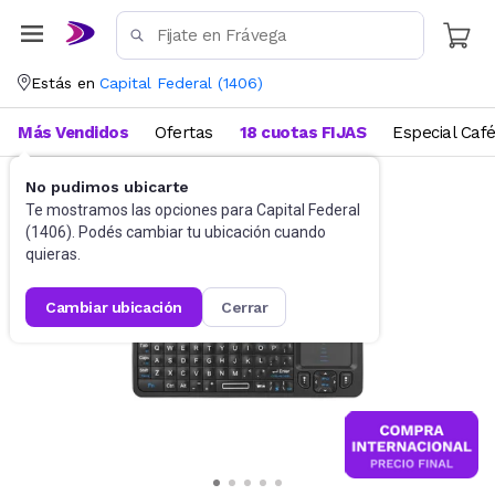
Estás en
Capital Federal
(
1406
)
Más Vendidos
Ofertas
18 cuotas FIJAS
Especial Caf
No pudimos ubicarte
Accesorios de Informática
Teclados
Te mostramos las opciones para
Capital Federal
(
1406
). Podés cambiar tu ubicación cuando
quieras.
cambiar ubicación
cerrar