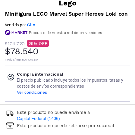
Lego
Minifigura LEGO Marvel Super Heroes Loki con
Glic
Vendido por
Producto de nuestra red de proveedores
$104.720
25
$78.540
Precio s/imp. nac.
$78.540
Compra internacional
El precio publicado incluye todos los impuestos, tasas y
costos de envíos correspondientes
Ver condiciones
Este producto no puede enviarse a
Capital Federal (1406)
Este producto no puede retirarse por sucursal
Ingresá código postal (sólo números)