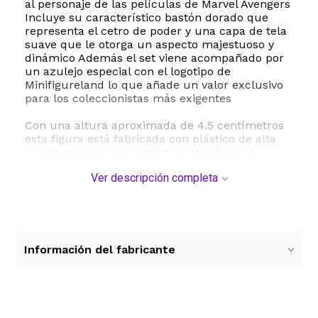
al personaje de las películas de Marvel Avengers
Incluye su característico bastón dorado que
representa el cetro de poder y una capa de tela
suave que le otorga un aspecto majestuoso y
dinámico Además el set viene acompañado por
un azulejo especial con el logotipo de
Minifigureland lo que añade un valor exclusivo
para los coleccionistas más exigentes
Con una altura aproximada de 4.5 centímetros
esta figura está fabricada con plástico de alta
resistencia bajo los estrictos estándares de
calidad de LEGO Es un artículo original que se
Ver descripción completa
entrega en piezas sueltas listo para ser
ensamblado e integrado a tus escenarios de
juego o vitrinas de exhibición Su tamaño
compacto la hace perfecta para recrear batallas
épicas en tu escritorio o repisa
Información del fabricante
Esta minifigura fomenta el desarrollo de la
imaginación y la motricidad fina a través del
armado Es un regalo excelente para entusiastas
de LEGO coleccionistas de Marvel y niños
mayores de 12 años que disfrutan del universo