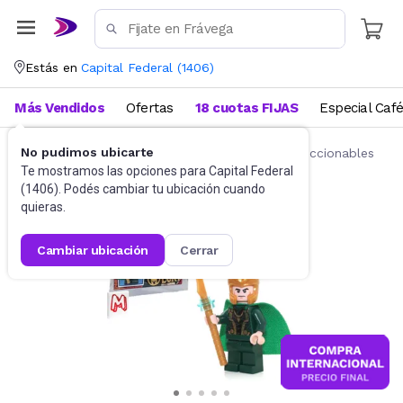
Estás en
Capital Federal
(
1406
)
Más Vendidos
Ofertas
18 cuotas FIJAS
Especial Caf
No pudimos ubicarte
Juguetes y Juegos
Figuras de acción y coleccionables
Te mostramos las opciones para
Capital Federal
(
1406
). Podés cambiar tu ubicación cuando
quieras.
cambiar ubicación
cerrar