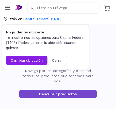
Estás en
Capital Federal
(
1406
)
No pudimos ubicarte
Te mostramos las opciones para
Capital Federal
(
1406
). Podés cambiar tu ubicación cuando
quieras.
cambiar ubicación
cerrar
La página no existe
Navegá por las categorías y descubrí
todos los productos que tenemos para
vos.
Descubrir productos