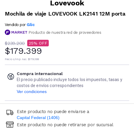
Lovevook
Mochila de viaje LOVEVOOK LK2141 12M porta
Glic
Vendido por
Producto de nuestra red de proveedores
$239.200
25
$179.399
Precio s/imp. nac.
$179.399
Compra internacional
El precio publicado incluye todos los impuestos, tasas y
costos de envíos correspondientes
Ver condiciones
Este producto no puede enviarse a
Capital Federal (1406)
Este producto no puede retirarse por sucursal
Ingresá código postal (sólo números)