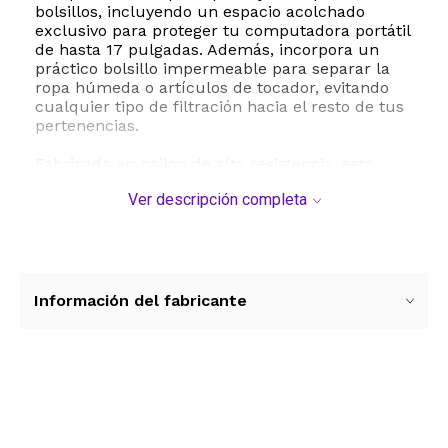
bolsillos, incluyendo un espacio acolchado
exclusivo para proteger tu computadora portátil
de hasta 17 pulgadas. Además, incorpora un
práctico bolsillo impermeable para separar la
ropa húmeda o artículos de tocador, evitando
cualquier tipo de filtración hacia el resto de tus
pertenencias.
Fabricada en nailon de alta resistencia, esta
mochila es impermeable y altamente resistente
Ver descripción completa
a la abrasión y desgarros. Para garantizar la
máxima comodidad durante trayectos largos,
posee correas de hombro ajustables y un panel
trasero acolchado con canales de ventilación.
También incluye una correa trasera para
sujetarla firmemente al asa de tu equipaje de
Información del fabricante
mano.
Como valor agregado, el conjunto viene
acompañado de tres cubos de embalaje
organizadores y una bolsa especial para
Ver más contenido
calzado, optimizando al máximo el espacio
disponible para que puedas llevar todo lo