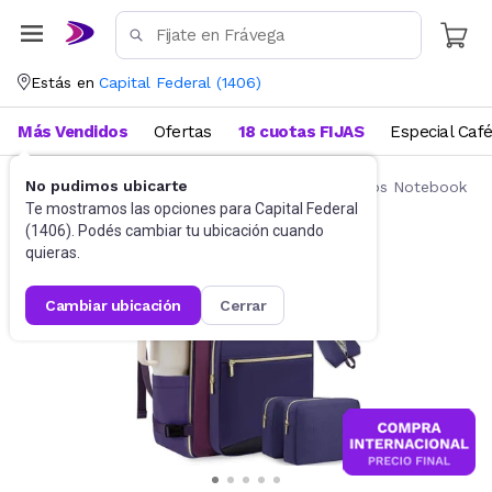
Estás en
Capital Federal
(
1406
)
Más Vendidos
Ofertas
18 cuotas FIJAS
Especial Caf
No pudimos ubicarte
Accesorios de Informática
Mochilas y Bolsos Notebook
Te mostramos las opciones para
Capital Federal
(
1406
). Podés cambiar tu ubicación cuando
quieras.
cambiar ubicación
cerrar