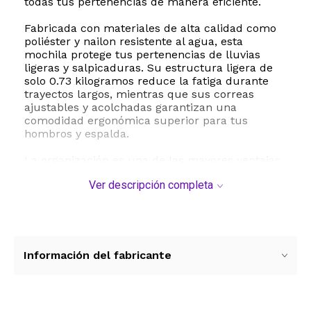
todas tus pertenencias de manera eficiente.
Fabricada con materiales de alta calidad como
poliéster y nailon resistente al agua, esta
mochila protege tus pertenencias de lluvias
ligeras y salpicaduras. Su estructura ligera de
solo 0.73 kilogramos reduce la fatiga durante
trayectos largos, mientras que sus correas
ajustables y acolchadas garantizan una
comodidad ergonómica superior para tus
hombros y espalda.
La organización es una de las mayores ventajas
de este modelo. Cuenta con un total de 10
Ver descripción completa
compartimentos y 7 bolsillos de utilidad que te
permiten clasificar desde ropa y calzado hasta
pequeños accesorios tecnológicos. Además,
incluye un compartimento acolchado especial
para computadoras portátiles de hasta 14
pulgadas, manteniéndolas seguras contra
Información del fabricante
impactos. Para mayor tranquilidad en tus
traslados, incorpora un sistema de seguridad
compatible con candados aprobados por la TSA,
protegiendo tus objetos de valor en todo