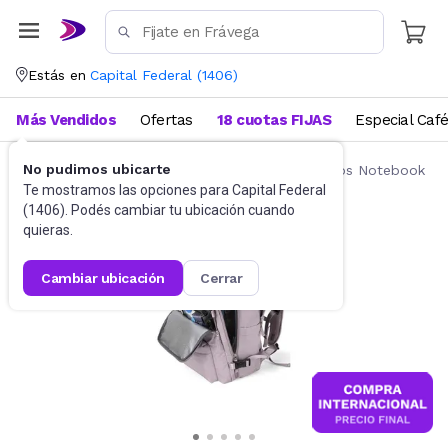
Estás en
Capital Federal
(
1406
)
Más Vendidos
Ofertas
18 cuotas FIJAS
Especial Caf
No pudimos ubicarte
Accesorios de Informática
Mochilas y Bolsos Notebook
Te mostramos las opciones para
Capital Federal
(
1406
). Podés cambiar tu ubicación cuando
quieras.
cambiar ubicación
cerrar