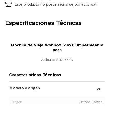
Este producto no puede retirarse por sucursal
Ingresá código postal (sólo números)
CALCULAR
Especificaciones Técnicas
Mochila de Viaje Wonhox 516213 Impermeable
para
Artículo:
22905548
Características Técnicas
Modelo y origen
Origen
United States