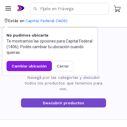
Estás en
Capital Federal
(
1406
)
No pudimos ubicarte
Te mostramos las opciones para
Capital Federal
(
1406
). Podés cambiar tu ubicación cuando
quieras.
cambiar ubicación
cerrar
La página no existe
Navegá por las categorías y descubrí
todos los productos que tenemos para
vos.
Descubrir productos