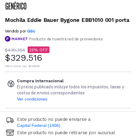
Mochila Eddie Bauer Bygone EBB1010 001 porta
Glic
Vendido por
Producto de nuestra red de proveedores
$439.354
25
$329.516
Precio s/imp. nac.
$329.516
Compra internacional
El precio publicado incluye todos los impuestos, tasas y
costos de envíos correspondientes
Ver condiciones
Este producto no puede enviarse a
Capital Federal (1406)
Este producto no puede retirarse por sucursal
Ingresá código postal (sólo números)