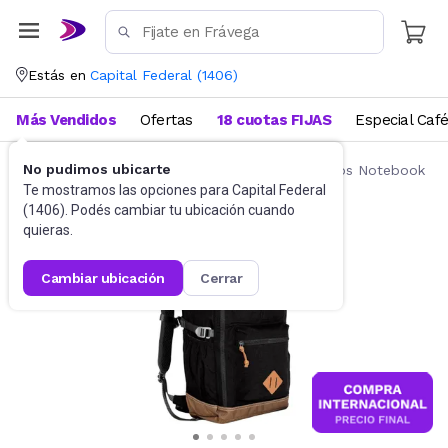
Estás en
Capital Federal
(
1406
)
Más Vendidos
Ofertas
18 cuotas FIJAS
Especial Caf
No pudimos ubicarte
Accesorios de Informática
Mochilas y Bolsos Notebook
Te mostramos las opciones para
Capital Federal
(
1406
). Podés cambiar tu ubicación cuando
quieras.
cambiar ubicación
cerrar