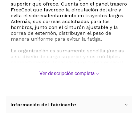
superior que ofrece. Cuenta con el panel trasero
FreeCool que favorece la circulación del aire y
evita el sobrecalentamiento en trayectos largos.
Además, sus correas acolchadas para los
hombros, junto con el cinturón ajustable y la
correa de esternón, distribuyen el peso de
manera uniforme para evitar la fatiga.
La organización es sumamente sencilla gracias
a su diseño de carga superior y sus múltiples
compartimentos. Incorpora una funda especial
compatible con computadoras portátiles de
Ver descripción completa
hasta 15 pulgadas, ideal para estudiantes y
profesionales. Para los entusiastas de las
actividades al aire libre, incluye un portal y
funda interior para bolsa de hidratación. Sus
bolsillos exteriores de fácil acceso permiten
guardar botellas de agua y elementos
Información del fabricante
esenciales de forma rápida.
Con unas dimensiones de 50.8 cm x 27.9 cm x
16.5 cm 20 x 11 x 6.5 pulgadas y un peso ultra
ligero de aproximadamente 420 gramos, esta
Ver más contenido