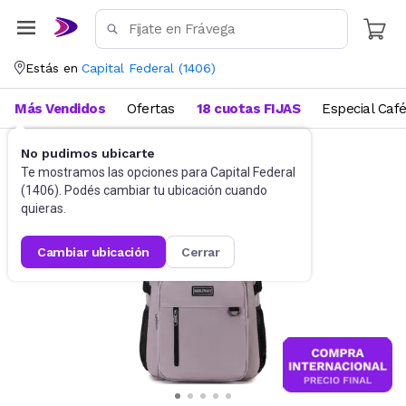
Estás en
Capital Federal
(
1406
)
Más Vendidos
Ofertas
18 cuotas FIJAS
Especial Caf
No pudimos ubicarte
Mochilas
Mochilas urbanas
Te mostramos las opciones para
Capital Federal
(
1406
). Podés cambiar tu ubicación cuando
quieras.
cambiar ubicación
cerrar