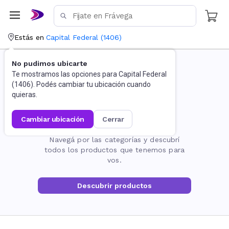
Estás en
Capital Federal
(
1406
)
No pudimos ubicarte
Te mostramos las opciones para
Capital Federal
(
1406
). Podés cambiar tu ubicación cuando
quieras.
cambiar ubicación
cerrar
La página no existe
Navegá por las categorías y descubrí
todos los productos que tenemos para
vos.
Descubrir productos