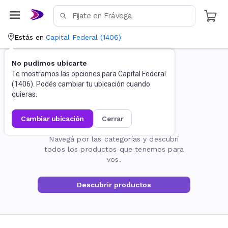
Estás en
Capital Federal
(
1406
)
No pudimos ubicarte
Te mostramos las opciones para
Capital Federal
(
1406
). Podés cambiar tu ubicación cuando
quieras.
cambiar ubicación
cerrar
La página no existe
Navegá por las categorías y descubrí
todos los productos que tenemos para
vos.
Descubrir productos