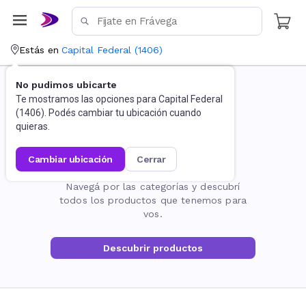
Estás en
Capital Federal
(
1406
)
No pudimos ubicarte
Te mostramos las opciones para
Capital Federal
(
1406
). Podés cambiar tu ubicación cuando
quieras.
cambiar ubicación
cerrar
La página no existe
Navegá por las categorías y descubrí
todos los productos que tenemos para
vos.
Descubrir productos