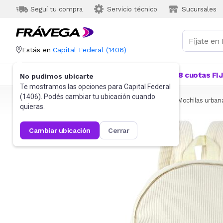
Seguí tu compra
Servicio técnico
Sucursales
Estás en
Capital Federal
(
1406
)
Categorías
Más Vendidos
Ofertas
18 cuotas FI
No pudimos ubicarte
Te mostramos las opciones para
Capital Federal
(
1406
). Podés cambiar tu ubicación cuando
Frávega
Indumentaria
Accesorios
Mochilas
Mochilas urban
quieras.
cambiar ubicación
cerrar