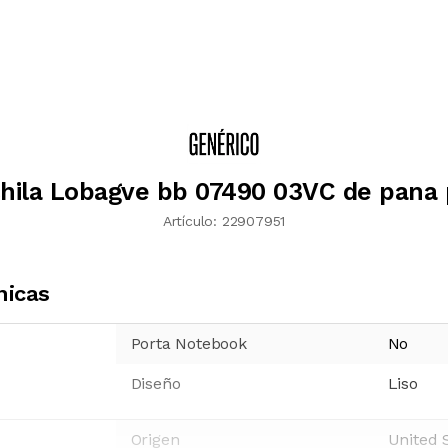
hila Lobagve bb 07490 03VC de pana 
Artículo:
22907951
nicas
Porta Notebook
No
Diseño
Liso
Origen
United 