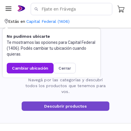
Estás en
Capital Federal
(
1406
)
No pudimos ubicarte
Te mostramos las opciones para
Capital Federal
(
1406
). Podés cambiar tu ubicación cuando
quieras.
cambiar ubicación
cerrar
La página no existe
Navegá por las categorías y descubrí
todos los productos que tenemos para
vos.
Descubrir productos