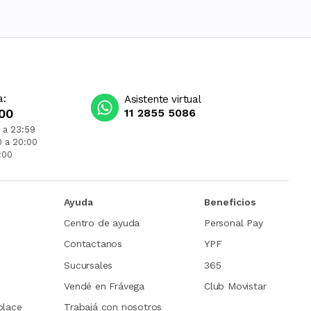
a:
Asistente virtual
00
11 2855 5086
 a 23:59
0 a 20:00
:00
Ayuda
Beneficios
Centro de ayuda
Personal Pay
Contactanos
YPF
Sucursales
365
Vendé en Frávega
Club Movistar
place
Trabajá con nosotros