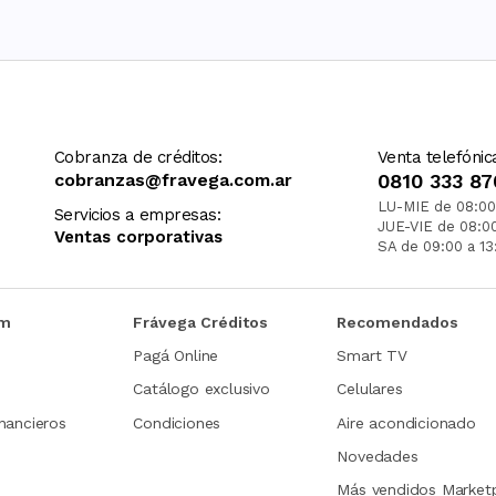
Cobranza de créditos:
Venta telefónic
cobranzas@fravega.com.ar
0810 333 87
LU-MIE de 08:00
Servicios a empresas:
JUE-VIE de 08:0
Ventas corporativas
SA de 09:00 a 13
om
Frávega Créditos
Recomendados
Pagá Online
Smart TV
Catálogo exclusivo
Celulares
nancieros
Condiciones
Aire acondicionado
Novedades
Más vendidos Market