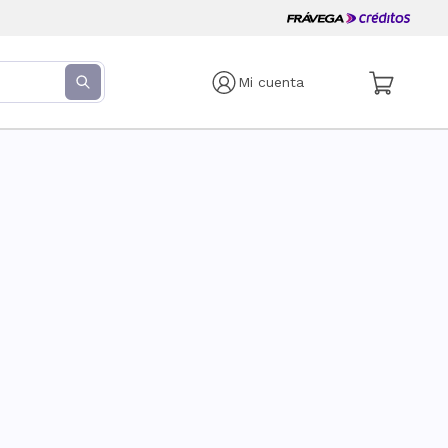
Mi cuenta
s