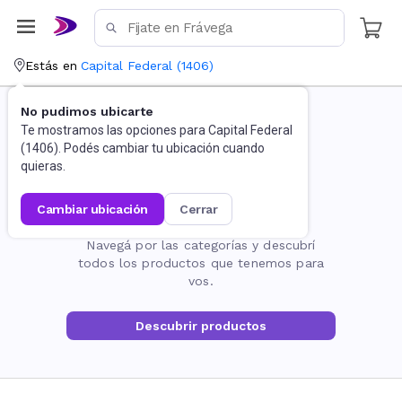
Estás en
Capital Federal
(
1406
)
No pudimos ubicarte
Te mostramos las opciones para
Capital Federal
(
1406
). Podés cambiar tu ubicación cuando
quieras.
cambiar ubicación
cerrar
La página no existe
Navegá por las categorías y descubrí
todos los productos que tenemos para
vos.
Descubrir productos