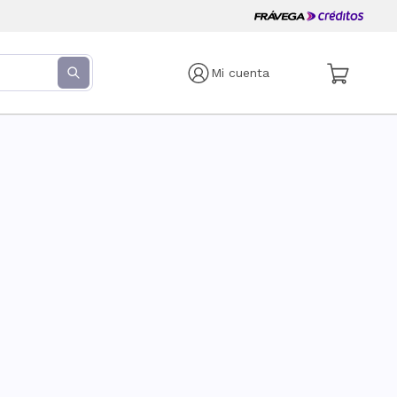
Mi cuenta
s