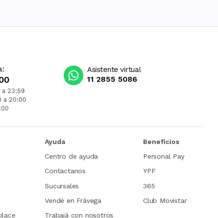
a:
Asistente virtual
00
11 2855 5086
 a 23:59
0 a 20:00
:00
Ayuda
Beneficios
Centro de ayuda
Personal Pay
Contactanos
YPF
Sucursales
365
Vendé en Frávega
Club Movistar
place
Trabajá con nosotros