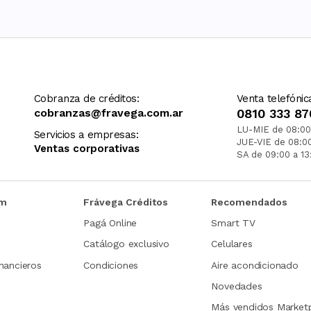
Cobranza de créditos:
Venta telefónic
cobranzas@fravega.com.ar
0810 333 87
LU-MIE de 08:00
Servicios a empresas:
JUE-VIE de 08:0
Ventas corporativas
SA de 09:00 a 13
om
Frávega Créditos
Recomendados
Pagá Online
Smart TV
Catálogo exclusivo
Celulares
nancieros
Condiciones
Aire acondicionado
Novedades
Más vendidos Market