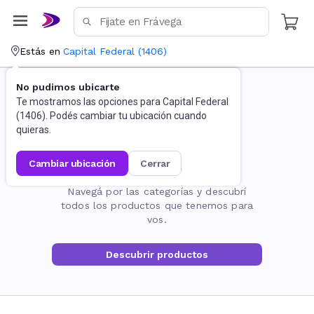
Estás en
Capital Federal
(
1406
)
No pudimos ubicarte
Te mostramos las opciones para
Capital Federal
(
1406
). Podés cambiar tu ubicación cuando
quieras.
cambiar ubicación
cerrar
La página no existe
Navegá por las categorías y descubrí
todos los productos que tenemos para
vos.
Descubrir productos