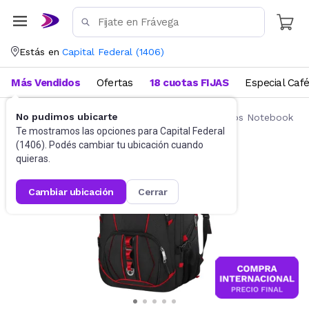
Estás en
Capital Federal
(
1406
)
Más Vendidos
Ofertas
18 cuotas FIJAS
Especial Caf
No pudimos ubicarte
Accesorios de Informática
Mochilas y Bolsos Notebook
Te mostramos las opciones para
Capital Federal
(
1406
). Podés cambiar tu ubicación cuando
quieras.
cambiar ubicación
cerrar