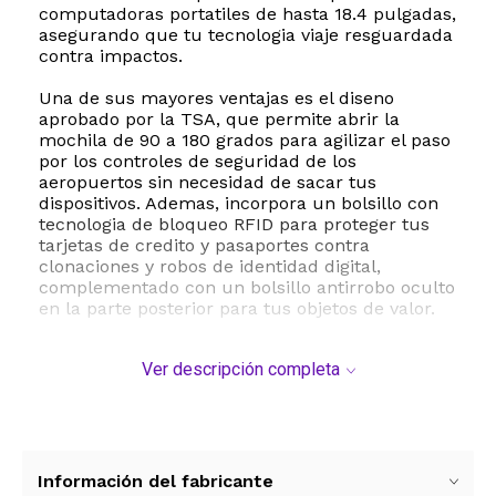
computadoras portatiles de hasta 18.4 pulgadas,
asegurando que tu tecnologia viaje resguardada
contra impactos.
Una de sus mayores ventajas es el diseno
aprobado por la TSA, que permite abrir la
mochila de 90 a 180 grados para agilizar el paso
por los controles de seguridad de los
aeropuertos sin necesidad de sacar tus
dispositivos. Ademas, incorpora un bolsillo con
tecnologia de bloqueo RFID para proteger tus
tarjetas de credito y pasaportes contra
clonaciones y robos de identidad digital,
complementado con un bolsillo antirrobo oculto
en la parte posterior para tus objetos de valor.
Fabricada en tela de nylon y poliester de alta
Ver descripción completa
resistencia, esta mochila es repelente al agua y
sumamente duradera. Para tu comodidad,
incluye un puerto de carga USB externo con
cable integrado para conectar tus dispositivos
moviles facilmente, un orificio para auriculares
y un asa superior reforzada con cable de acero.
Información del fabricante