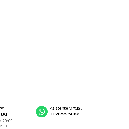
ca:
Asistente virtual
700
11 2855 5086
a 20:00
3:00