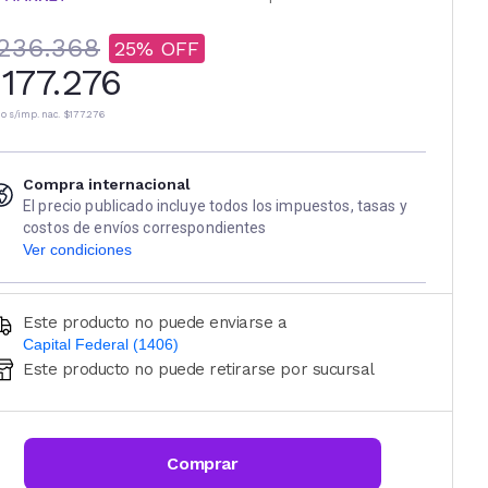
236.368
25
177.276
io s/imp. nac.
$177.276
Compra internacional
El precio publicado incluye todos los impuestos, tasas y
costos de envíos correspondientes
Ver condiciones
Este producto no puede enviarse a
Capital Federal (1406)
Este producto no puede retirarse por sucursal
Ingresá código postal (sólo números)
CALCULAR
Comprar