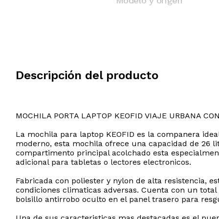
Modelo y origen
Descripción del producto
MOCHILA PORTA LAPTOP KEOFID VIAJE URBANA CO
La mochila para laptop KEOFID es la companera ideal 
moderno, esta mochila ofrece una capacidad de 26 lit
compartimento principal acolchado esta especialmen
adicional para tabletas o lectores electronicos.
Fabricada con poliester y nylon de alta resistencia, e
condiciones climaticas adversas. Cuenta con un total 
bolsillo antirrobo oculto en el panel trasero para res
Una de sus caracteristicas mas destacadas es el puert