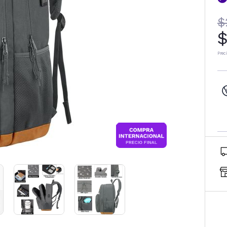
$
$
Prec