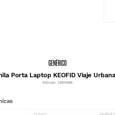
ila Porta Laptop KEOFID Viaje Urban
Artículo:
22911486
nicas
Origen
United 