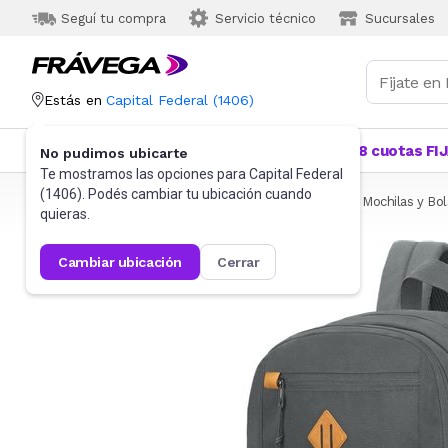
Seguí tu compra
Servicio técnico
Sucursales
Estás en
Capital Federal
(
1406
)
Categorías
Más Vendidos
Ofertas
18 cuotas FI
No pudimos ubicarte
Te mostramos las opciones para
Capital Federal
(
1406
). Podés cambiar tu ubicación cuando
Frávega
Informática
Accesorios de Informática
Mochilas y Bo
quieras.
cambiar ubicación
cerrar