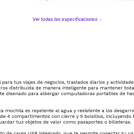
Ver todas las especificaciones
N
para tus viajes de negocios, traslados diarios y activida
ros distribuida de manera inteligente para mantener toda
te disenado para albergar computadoras portatiles de ha
sta mochila es repelente al agua y resistente a los desgarr
de 4 compartimentos con cierre y 9 bolsillos, incluyendo bo
guardar tus objetos de valor como pasaportes o billeteras.
o de carga USB integrado, que te permite conectar tu carg